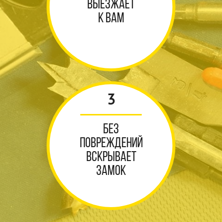
выезжаeт
к вам
3
Без
повреждений
вскрывает
замок